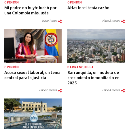
OPINIÓN
OPINIÓN
Mi padre no huyó: luchó por
Atlas Intel tenía razón
una Colombia más justa
Hace 1 mes
Hace 2 meses
OPINIÓN
BARRANQUILLA
Acoso sexual laboral, un tema
Barranquilla, un modelo de
central para la justicia
crecimiento inmobiliario en
2025
Hace 2 meses
Hace 4 meses