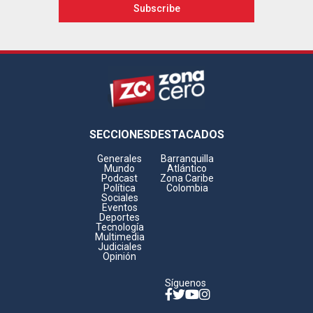
Footer
SECCIONES
DESTACADOS
Generales
Barranquilla
Mundo
Atlántico
Podcast
Zona Caribe
Política
Colombia
Sociales
Eventos
Deportes
Tecnología
Multimedia
Judiciales
Opinión
Síguenos
Facebook
Twitter
YouTube
Instagram