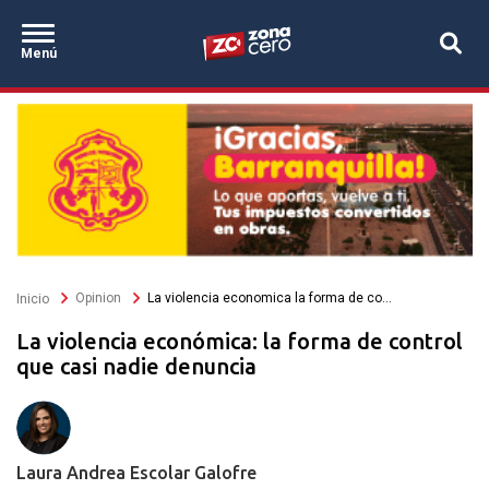
Secciones
Pasar
Zona Cero
al
Destacados
Menú
contenido
principal
Sobrescribir
Opinion
La violencia economica la forma de co...
Inicio
enlaces
de
La violencia económica: la forma de control
ayuda
a
que casi nadie denuncia
la
navegación
Laura Andrea Escolar Galofre