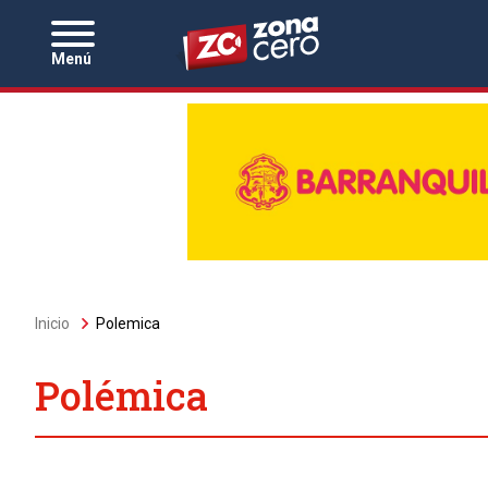
Zona Cero
Menú
Sobrescribir
Inicio
Polemica
enlaces
de
ayuda
Polémica
a
la
navegación