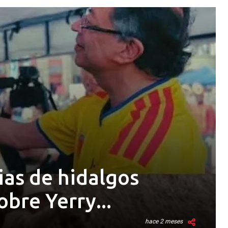
ias de hidalgos
obre Yerry...
hace 2 meses