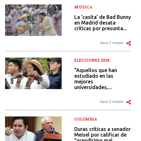
MÚSICA
La ‘casita’ de Bad Bunny
en Madrid desata
críticas por presunta...
hace 2 meses
ELECCIONES 2026
"Aquellos que han
estudiado en las
mejores
universidades,...
hace 2 meses
COLOMBIA
Duras críticas a senador
Meisel por calificar de
"grandísimo mal...