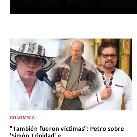
COLOMBIA
"También fueron víctimas": Petro sobre
'Simón Trinidad' e...