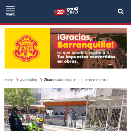
Secciones
Pasar
Zona Cero
al
Destacados
Menú
contenido
principal
Sobrescribir
Judiciales
Sicarios asesinaron un hombre en sole...
Inicio
enlaces
de
ayuda
a
la
navegación