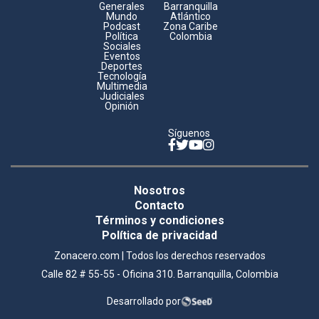
Generales
Barranquilla
Mundo
Atlántico
Podcast
Zona Caribe
Política
Colombia
Sociales
Eventos
Deportes
Tecnología
Multimedia
Judiciales
Opinión
Síguenos
Facebook
Twitter
YouTube
Instagram
Legales
Nosotros
footer
Contacto
Términos y condiciones
Política de privacidad
Zonacero.com | Todos los derechos reservados
Calle 82 # 55-55 - Oficina 310. Barranquilla, Colombia
Desarrollado por