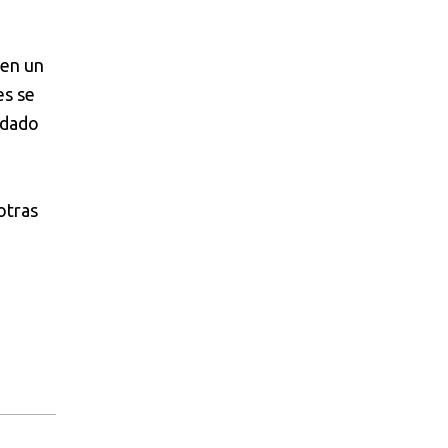
 en un
es se
sdado
otras