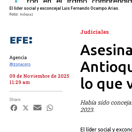
El líder social y exconcejal Luis Fernando Ocampo Arias.
Foto
Indepaz
Judiciales
Asesina
Agencia
Antioqu
@zonacero
09 de Noviembre de 2025
lo que 
11:29 am
Share:
Había sido conceja
Facebook
X
Email
WhatsApp
2023.
El líder social y excon