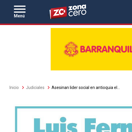
Zona Cero
Menú
Sobrescribir
Inicio
Judiciales
Asesinan lider social en antioquia el...
enlaces
de
ayuda
a
la
navegación