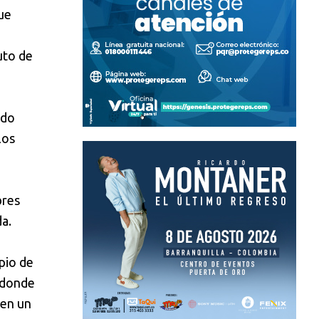
ue
uto de
odo
los
bres
a.
pio de
 donde
 en un