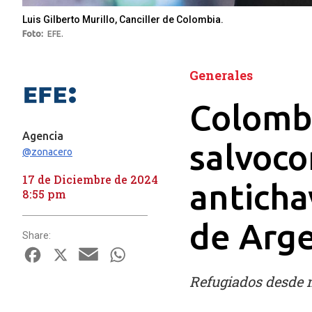
Luis Gilberto Murillo, Canciller de Colombia.
Foto
EFE.
Generales
Colomb
Agencia
salvoco
@zonacero
17 de Diciembre de 2024
anticha
8:55 pm
de Arge
Share:
Facebook
X
Email
WhatsApp
Refugiados desde 