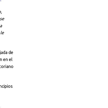
,
se
na
le
jada de
n en el
toriano
ncipios
,