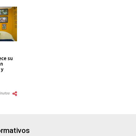
ece su
on
 y
inutos
formativos