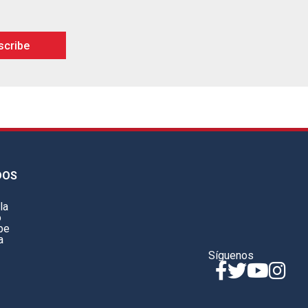
DOS
la
o
be
a
Síguenos
Facebook
Twitter
YouTube
Instagr