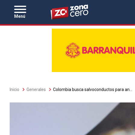
Zona Cero
Menú
Sobrescribir
Inicio
Generales
Colombia busca salvoconductos para an...
enlaces
de
ayuda
a
la
navegación