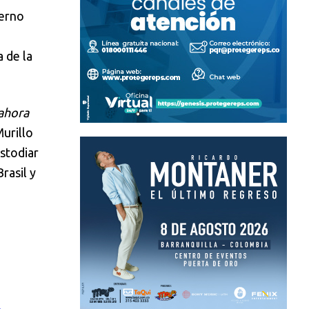
ierno
 de la
 ahora
Murillo
stodiar
rasil y
.