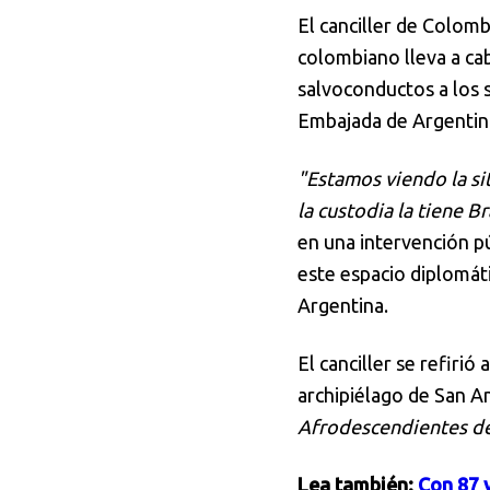
El canciller de Colomb
colombiano lleva a ca
salvoconductos a los s
Embajada de Argentina
"Estamos viendo la si
la custodia la tiene B
en una intervención pú
este espacio diplomát
Argentina.
El canciller se refirió
archipiélago de San An
Afrodescendientes del
Lea también:
Con 87 