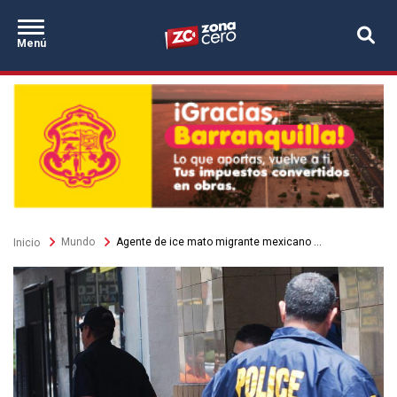
Secciones
Pasar
Zona Cero
al
Destacados
Menú
contenido
principal
Sobrescribir
Mundo
Agente de ice mato migrante mexicano ...
Inicio
enlaces
de
ayuda
a
la
navegación