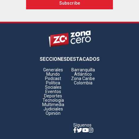
Footer
SECCIONES
DESTACADOS
Generales
Barranquilla
Mundo
Atlántico
Podcast
Zona Caribe
Política
Colombia
Sociales
Eventos
Deportes
Tecnología
Multimedia
Judiciales
Opinión
Síguenos
Facebook
Twitter
YouTube
Instagram