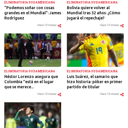
ELIMINATORIA SUDAMERICANA
ELIMINATORIA SUDAMERICANA
"Podemos soñar con cosas
Bolivia quiere volver al
grandes en el Mundial": James
Mundial tras 32 años: ¿Cómo
Rodríguez
jugará el repechaje?
Hace 10 meses
Hace 10 meses
ELIMINATORIA SUDAMERICANA
ELIMINATORIA SUDAMERICANA
Néstor Lorenzo asegura que
Luis Suárez, el samario que
Colombia "está en el lugar
hizo historia: póker en primer
que se merece...
partido de titular
Hace 10 meses
Hace 10 meses