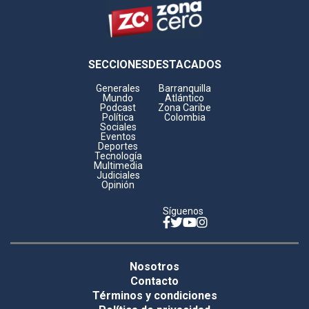
Footer
SECCIONES
DESTACADOS
Generales
Barranquilla
Mundo
Atlántico
Podcast
Zona Caribe
Política
Colombia
Sociales
Eventos
Deportes
Tecnología
Multimedia
Judiciales
Opinión
Síguenos
Facebook
Twitter
YouTube
Instagram
Legales
Nosotros
footer
Contacto
Términos y condiciones