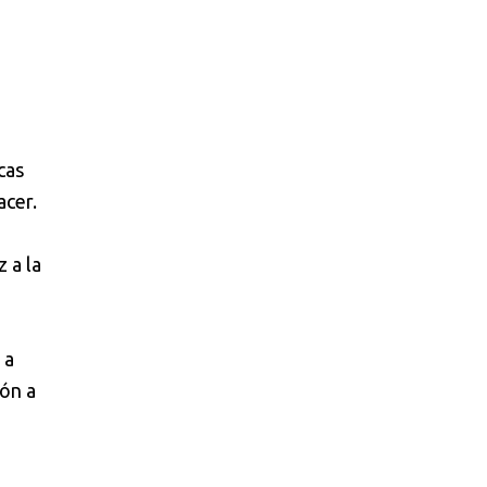
cas
acer.
 a la
 a
ión a