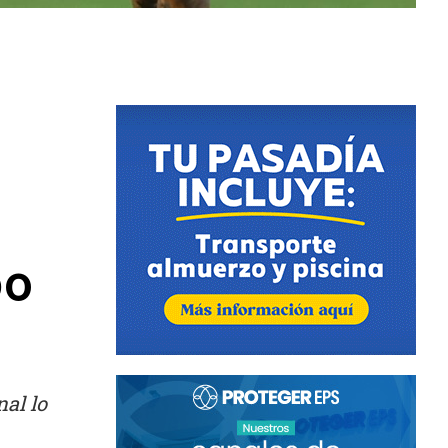
po
al lo