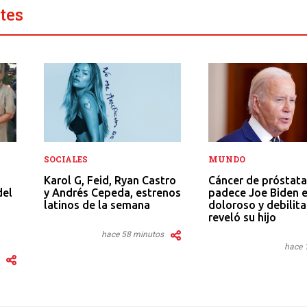
tes
SOCIALES
MUNDO
Karol G, Feid, Ryan Castro
Cáncer de próstata
y Andrés Cepeda, estrenos
del
padece Joe Biden 
latinos de la semana
doloroso y debilita
reveló su hijo
hace 58 minutos
hace 