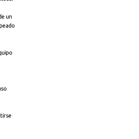
 de un
apeado
quipo
uso
tirse