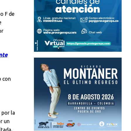
po F de
e
or
nte
o con
 por la
or un
ltada.