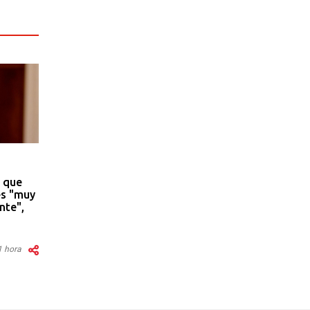
 que
es "muy
nte",
1 hora