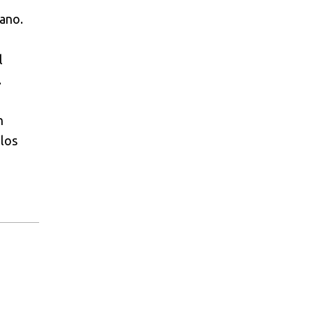
ano.
l
.
n
 los