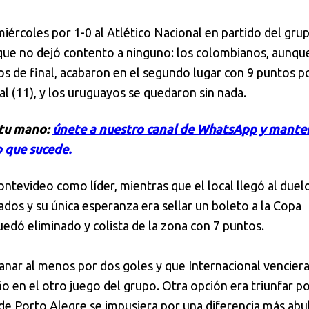
iércoles por 1-0 al Atlético Nacional en partido del gru
que no dejó contento a ninguno: los colombianos, aunqu
os de final, acabaron en el segundo lugar con 9 puntos p
al (11), y los uruguayos se quedaron sin nada.
 tu mano:
únete a nuestro canal de WhatsApp y mante
 que sucede.
Montevideo como líder, mientras que el local llegó al duel
dos y su única esperanza era sellar un boleto a la Copa
edó eliminado y colista de la zona con 7 puntos.
anar al menos por dos goles y que Internacional venciera
ño en el otro juego del grupo. Otra opción era triunfar p
 de Porto Alegre se impusiera por una diferencia más abu