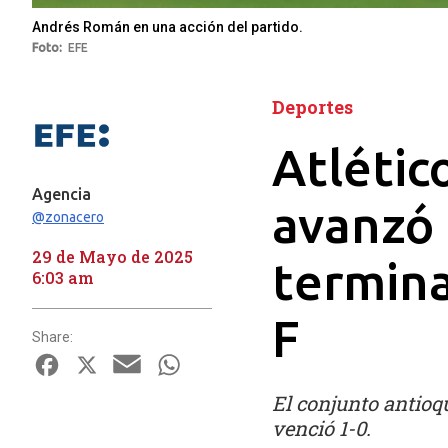
Andrés Román en una acción del partido.
Foto
EFE
Deportes
Atlétic
Agencia
avanzó 
@zonacero
29 de Mayo de 2025
termin
6:03 am
F
Share:
Facebook
X
Email
WhatsApp
El conjunto antioq
venció 1-0.