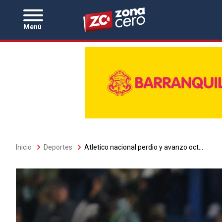
Zona Cero
Menú
Sobrescribir
Inicio
Deportes
Atletico nacional perdio y avanzo oct...
enlaces
de
ayuda
a
la
navegación