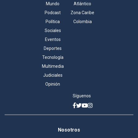
Mundo
Atlántico
Podcast
Zona Caribe
Política
Colombia
Sociales
Eventos
Deportes
Tecnología
Multimedia
Judiciales
Opinión
Síguenos
Facebook
Twitter
YouTube
Instagram
Legales
footer
Nosotros