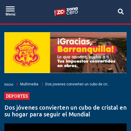
Pasar
Zona Cero
al
Destacados
Menú
contenido
principal
Sobrescribir
Multimedia
Dos jovenes convierten un cubo de cri...
Inicio
enlaces
de
DEPORTES
ayuda
a
la
Dos jóvenes convierten un cubo de cristal en
navegación
su hogar para seguir el Mundial