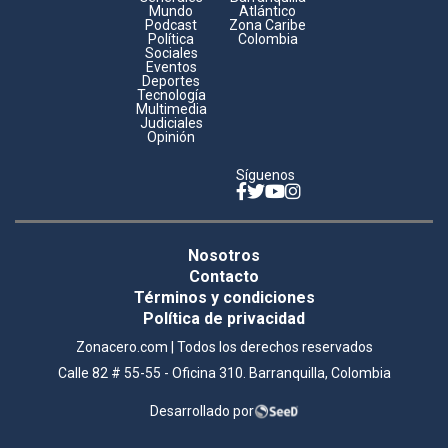
Mundo
Atlántico
Podcast
Zona Caribe
Política
Colombia
Sociales
Eventos
Deportes
Tecnología
Multimedia
Judiciales
Opinión
Síguenos
Facebook
Twitter
YouTube
Instagram
Legales
Nosotros
footer
Contacto
Términos y condiciones
Política de privacidad
Zonacero.com | Todos los derechos reservados
Calle 82 # 55-55 - Oficina 310. Barranquilla, Colombia
Desarrollado por