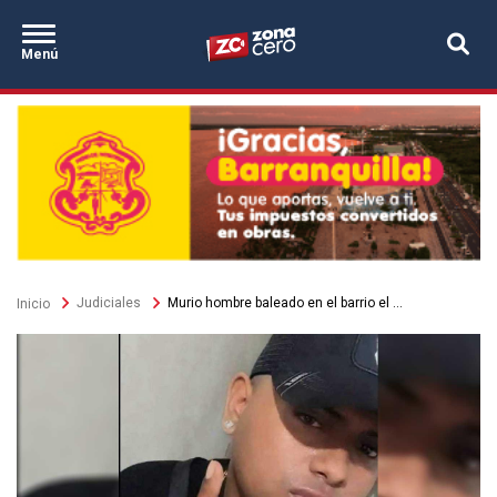
Secciones
Pasar
Zona Cero
al
Destacados
Menú
contenido
principal
Sobrescribir
Judiciales
Murio hombre baleado en el barrio el ...
Inicio
enlaces
de
ayuda
a
la
navegación