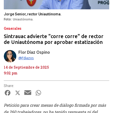
Jorge Senior, rector Uniautónoma.
Foto
Uniautónoma.
Generales
Sintrauac advierte "corre corre" de rector
de Uniautónoma por aprobar estatización
Flor Díaz Ospino
@Fdiazos
14 de Septiembre de 2025
9:02 pm
Share:
Facebook
X
Email
WhatsApp
Petición para crear mesas de diálogo firmada por más
de 260 trabajadores, no ha tenido respuesta ni del