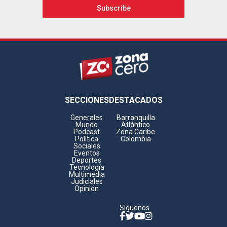
Footer
SECCIONES
DESTACADOS
Generales
Barranquilla
Mundo
Atlántico
Podcast
Zona Caribe
Política
Colombia
Sociales
Eventos
Deportes
Tecnología
Multimedia
Judiciales
Opinión
Síguenos
Facebook
Twitter
YouTube
Instagram