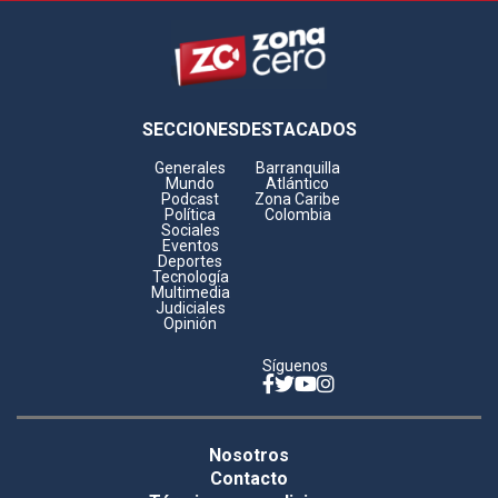
Footer
SECCIONES
DESTACADOS
Generales
Barranquilla
Mundo
Atlántico
Podcast
Zona Caribe
Política
Colombia
Sociales
Eventos
Deportes
Tecnología
Multimedia
Judiciales
Opinión
Síguenos
Facebook
Twitter
YouTube
Instagram
Legales
Nosotros
footer
Contacto