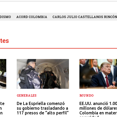
DISMO
ACORD COLOMBIA
CARLOS JULIO CASTELLANOS RINCÓ
tes
MUNDO
GENERALES
EE.UU. anunció 1.0
De La Espriella comenzó
nte
millones de dólare
su gobierno trasladando a
n
Colombia en mater
117 presos de “alto perfil”
en