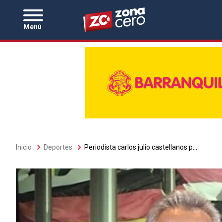
Zona Cero
Menú
Sobrescribir
Inicio
Deportes
Periodista carlos julio castellanos p...
enlaces
de
ayuda
a
la
navegación