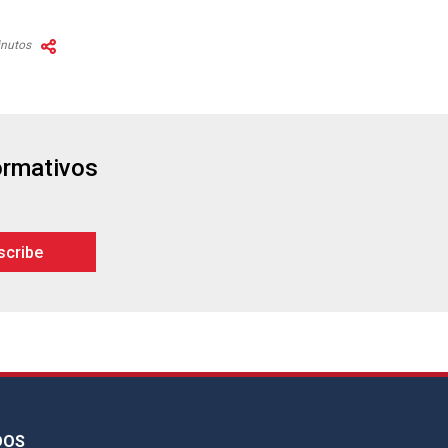
inutos
formativos
DOS