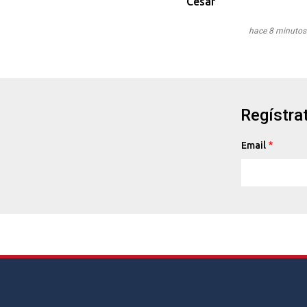
Cesar
hace 8 minutos
Regístrat
Email
Footer