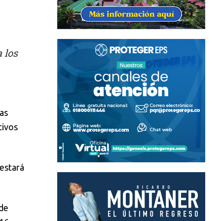
 los
as
tivos
 estará
 de