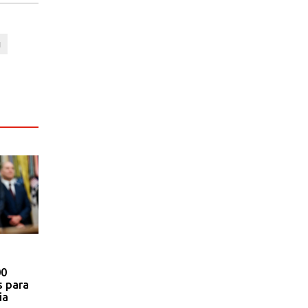
N
00
s para
ia