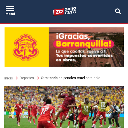
Secciones
Pasar
Zona Cero
al
Destacados
Menú
contenido
principal
Sobrescribir
Deportes
Otra tanda de penales cruel para colo...
Inicio
enlaces
de
ayuda
a
la
navegación