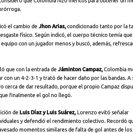
consideró que Colombia hizo méritos para obtener un m
prórroga.
icó el cambio de
Jhon Arias,
condicionado tanto por la ta
esgaste físico. Según indicó, el cuerpo técnico temía que
l equipo con un jugador menos y buscó, además, refrescar
lló que con la entrada de
Jáminton Campaz,
Colombia mo
ar con un 4-2-3-1 y trató de hacer daño por las bandas. A 
uvo cerca de dar resultado, porque el propio Campaz disp
que finalmente el gol no llegó.
nición de
Luis Díaz y Luis Suárez,
Lorenzo evitó señalar
ividuales y defendió el rendimiento colectivo. Recordó q
avesado momentos similares de falta de gol antes de los