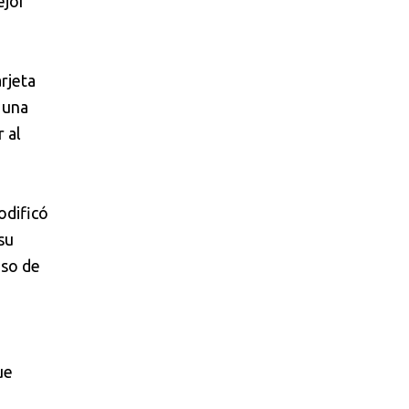
ejor
rjeta
 una
 al
dificó
su
uso de
ue