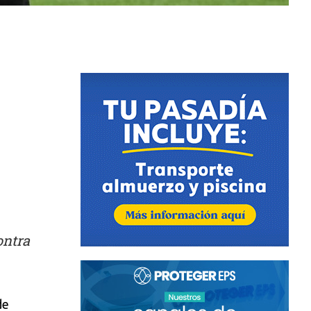
ontra
de