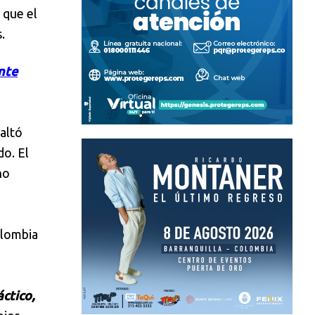
 que el
.
nte
faltó
o. El
no
olombia
ctico,