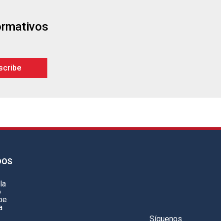
formativos
DOS
la
o
be
a
Síguenos