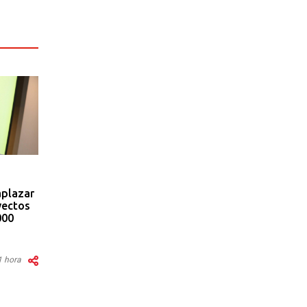
aplazar
yectos
000
1 hora