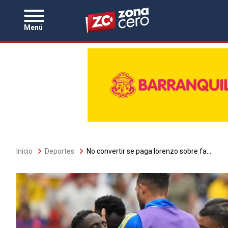
Zona Cero
Menú
Sobrescribir
Inicio
Deportes
No convertir se paga lorenzo sobre fa...
enlaces
de
ayuda
a
la
navegación