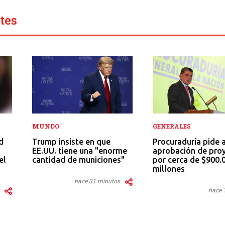
tes
GENERALES
MUNDO
d
Procuraduría pide 
Trump insiste en que
aprobación de pro
EE.UU. tiene una "enorme
el
por cerca de $900.
cantidad de municiones"
millones
hace 31 minutos
hace 