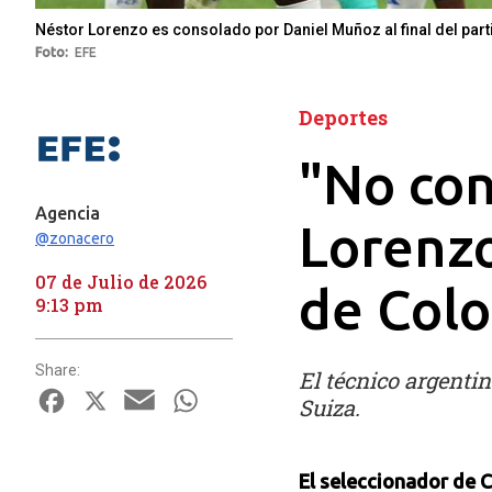
Néstor Lorenzo es consolado por Daniel Muñoz al final del part
Foto
EFE
Deportes
"No con
Agencia
Lorenzo
@zonacero
07 de Julio de 2026
de Col
9:13 pm
Share:
El técnico argenti
Facebook
X
Email
WhatsApp
Suiza.
El seleccionador de 