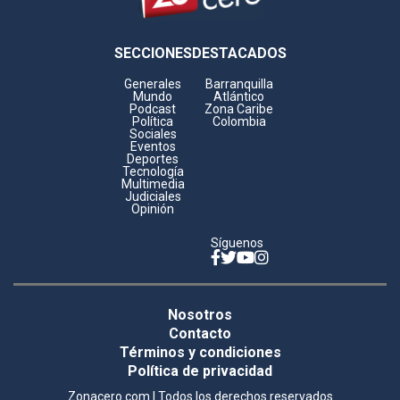
Footer
SECCIONES
DESTACADOS
Generales
Barranquilla
Mundo
Atlántico
Podcast
Zona Caribe
Política
Colombia
Sociales
Eventos
Deportes
Tecnología
Multimedia
Judiciales
Opinión
Síguenos
Facebook
Twitter
YouTube
Instagram
Legales
Nosotros
footer
Contacto
Términos y condiciones
Política de privacidad
Zonacero.com | Todos los derechos reservados