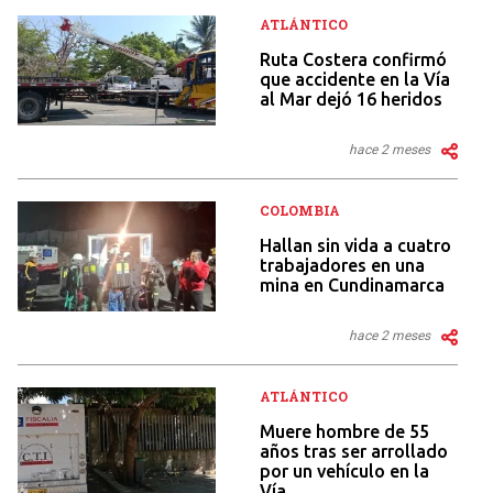
ATLÁNTICO
Ruta Costera confirmó
que accidente en la Vía
al Mar dejó 16 heridos
hace 2 meses
COLOMBIA
Hallan sin vida a cuatro
trabajadores en una
mina en Cundinamarca
hace 2 meses
ATLÁNTICO
Muere hombre de 55
años tras ser arrollado
por un vehículo en la
Vía...