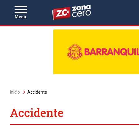
Zona Cero
Menú
Sobrescribir
Inicio
Accidente
enlaces
de
ayuda
Accidente
a
la
navegación